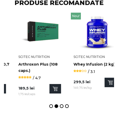
PRODUSE RECOMANDATE
Nou!
SCITEC NUTRITION
SCITEC NUTRITION
Whey Infusion (2 kg)
Jumbo! (3,52 kg)
/ 3.1
/ 4.4
299,5 lei
344,5 lei
149,75 lei/kg
97,87 lei/kg